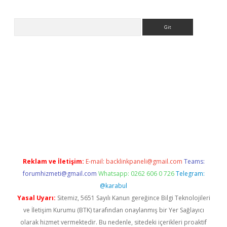
Arama
ilbet güncel giriş adresi
vdcasino info
betexper giriş
Reklam ve İletişim:
E-mail:
backlinkpaneli@gmail.com
Teams:
forumhizmeti@gmail.com
Whatsapp: 0262 606 0 726
Telegram:
@karabul
Yasal Uyarı:
Sitemiz, 5651 Sayılı Kanun gereğince Bilgi Teknolojileri
ve İletişim Kurumu (BTK) tarafından onaylanmış bir Yer Sağlayıcı
olarak hizmet vermektedir. Bu nedenle, sitedeki içerikleri proaktif