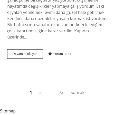
günlüğüme birkaç satır yazıyordum. O günlerde
hayatımda değişiklikler yapmaya çalışıyordum. Eski
eşyaları yenilemek, evimi daha güzel hale getirmek,
kendime daha düzenli bir yaşam kurmak istiyordum.
Bir hafta sonu sabahı, uzun zamandır ertelediğim
çelik kapı temizliğine karar verdim. Kapının
üzerinde…
Tuz
Devamını okuyun
Yorum Bırak
ruhu
çeliğe
zarar
verir
mi
?
Yazı
1
2
…
73
Sonraki
sayfalaması
Sitemap