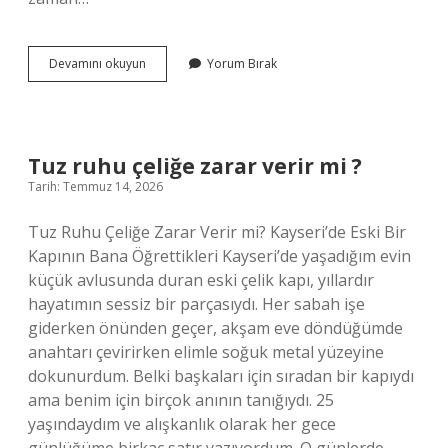
Parmak
Devamını okuyun
Yorum Bırak
izi
neden
alınır
?
Tuz ruhu çeliğe zarar verir mi ?
Tarih: Temmuz 14, 2026
Tuz Ruhu Çeliğe Zarar Verir mi? Kayseri’de Eski Bir
Kapının Bana Öğrettikleri Kayseri’de yaşadığım evin
küçük avlusunda duran eski çelik kapı, yıllardır
hayatımın sessiz bir parçasıydı. Her sabah işe
giderken önünden geçer, akşam eve döndüğümde
anahtarı çevirirken elimle soğuk metal yüzeyine
dokunurdum. Belki başkaları için sıradan bir kapıydı
ama benim için birçok anının tanığıydı. 25
yaşındaydım ve alışkanlık olarak her gece