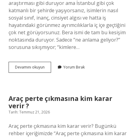
araştırması gibi duruyor ama İstanbul gibi çok
katmanlı bir şehirde yaşıyorsanız, isimlerin nasıl
sosyal sınıf, inanç, cinsiyet algısı ve hatta iş
hayatındaki görünmez ayrımcılıklarla iç içe geçtiğini
çok net görüyorsunuz. Bera ismi de tam bu kesişim
noktasında duruyor. Sadece “ne anlama geliyor?”
sorusuna sıkışmıyor; “kimlere…
Keith
Devamını okuyun
Yorum Bırak
isminin
anlamı
nedir
?
Araç perte çıkmasına kim karar
verir ?
Tarih: Temmuz 21, 2026
Araç perte çıkmasına kim karar verir? Bugünkü
rehber içeriğimizde “Araç perte çıkmasına kim karar