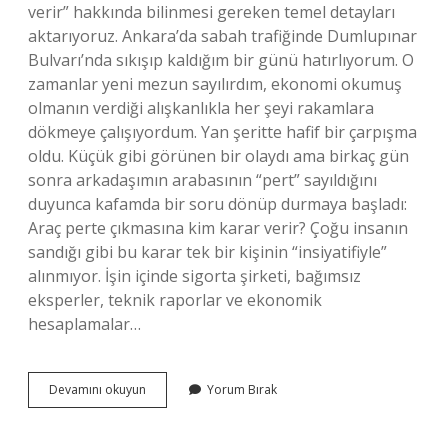
verir” hakkında bilinmesi gereken temel detayları
aktarıyoruz. Ankara’da sabah trafiğinde Dumlupınar
Bulvarı’nda sıkışıp kaldığım bir günü hatırlıyorum. O
zamanlar yeni mezun sayılırdım, ekonomi okumuş
olmanın verdiği alışkanlıkla her şeyi rakamlara
dökmeye çalışıyordum. Yan şeritte hafif bir çarpışma
oldu. Küçük gibi görünen bir olaydı ama birkaç gün
sonra arkadaşımın arabasının “pert” sayıldığını
duyunca kafamda bir soru dönüp durmaya başladı:
Araç perte çıkmasına kim karar verir? Çoğu insanın
sandığı gibi bu karar tek bir kişinin “insiyatifiyle”
alınmıyor. İşin içinde sigorta şirketi, bağımsız
eksperler, teknik raporlar ve ekonomik
hesaplamalar…
Araç
Devamını okuyun
Yorum Bırak
perte
çıkmasına
kim