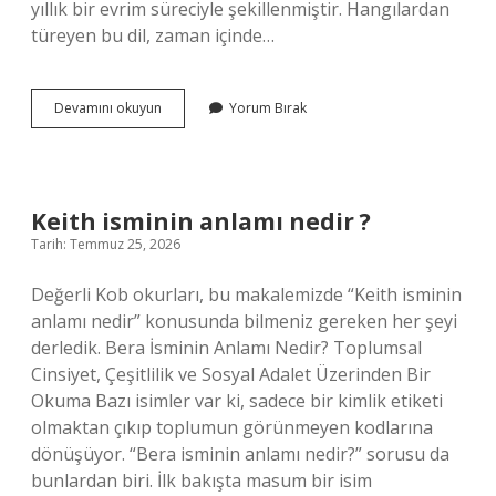
yıllık bir evrim süreciyle şekillenmiştir. Hangılardan
türeyen bu dil, zaman içinde…
Korecede
Devamını okuyun
Yorum Bırak
aşkım
ne
demek
?
Keith isminin anlamı nedir ?
Tarih: Temmuz 25, 2026
Değerli Kob okurları, bu makalemizde “Keith isminin
anlamı nedir” konusunda bilmeniz gereken her şeyi
derledik. Bera İsminin Anlamı Nedir? Toplumsal
Cinsiyet, Çeşitlilik ve Sosyal Adalet Üzerinden Bir
Okuma Bazı isimler var ki, sadece bir kimlik etiketi
olmaktan çıkıp toplumun görünmeyen kodlarına
dönüşüyor. “Bera isminin anlamı nedir?” sorusu da
bunlardan biri. İlk bakışta masum bir isim