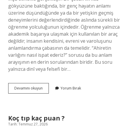
gökyüzüne baktığında, bir genç hayatın anlamı
üzerine düşündüğünde ya da bir yetişkin geçmiş
deneyimlerini değerlendirdiğinde aslında sürekli bir
öğrenme yolculuğunun içindedir. Öğrenme yalnızca
akademik başarıya ulaşmak için kullanılan bir araç
değildir; insanın kendisini, evreni ve varoluşunu
anlamlandırma çabasının da temelidir. “Ahiretin
varlığını nasıl ispat ederiz?” sorusu da bu anlam
arayışının en derin sorularından biridir. Bu soru
yalnızca dinî veya felsefi bir…
Ahiretin
Devamını okuyun
Yorum Bırak
varlığını
nasıl
ispat
ederiz
?
Koç tıp kaç puan ?
Tarih: Temmuz 27, 2026