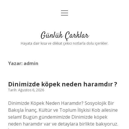
menüyü
Anasayfa
aç
Gizlilik Politikası
Günlük Çarklar
Yasal Uyarı
Hayata dair kısa ve dikkat çekici notlarla dolu içerikler.
Hakkımızda
Yazar:
admin
Dinimizde köpek neden haramdır ?
Tarih: Ağustos 6, 2026
Dinimizde Köpek Neden Haramdır? Sosyolojik Bir
Bakışla İnanç, Kültür ve Toplum İlişkisi Kob ailesine
selam! Bugün gündemimizde Dinimizde köpek
neden haramdır var ve detaylara birlikte bakıyoruz.