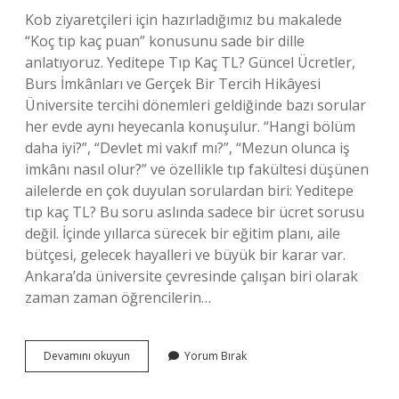
Kob ziyaretçileri için hazırladığımız bu makalede
“Koç tıp kaç puan” konusunu sade bir dille
anlatıyoruz. Yeditepe Tıp Kaç TL? Güncel Ücretler,
Burs İmkânları ve Gerçek Bir Tercih Hikâyesi
Üniversite tercihi dönemleri geldiğinde bazı sorular
her evde aynı heyecanla konuşulur. “Hangi bölüm
daha iyi?”, “Devlet mi vakıf mı?”, “Mezun olunca iş
imkânı nasıl olur?” ve özellikle tıp fakültesi düşünen
ailelerde en çok duyulan sorulardan biri: Yeditepe
tıp kaç TL? Bu soru aslında sadece bir ücret sorusu
değil. İçinde yıllarca sürecek bir eğitim planı, aile
bütçesi, gelecek hayalleri ve büyük bir karar var.
Ankara’da üniversite çevresinde çalışan biri olarak
zaman zaman öğrencilerin…
Koç
Devamını okuyun
Yorum Bırak
tıp
kaç