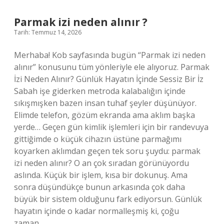
karar
verir
Parmak izi neden alınır ?
?
Tarih: Temmuz 14, 2026
Merhaba! Kob sayfasında bugün “Parmak izi neden
alınır” konusunu tüm yönleriyle ele alıyoruz. Parmak
İzi Neden Alınır? Günlük Hayatın İçinde Sessiz Bir İz
Sabah işe giderken metroda kalabalığın içinde
sıkışmışken bazen insan tuhaf şeyler düşünüyor.
Elimde telefon, gözüm ekranda ama aklım başka
yerde… Geçen gün kimlik işlemleri için bir randevuya
gittiğimde o küçük cihazın üstüne parmağımı
koyarken aklımdan geçen tek soru şuydu: parmak
izi neden alınır? O an çok sıradan görünüyordu
aslında. Küçük bir işlem, kısa bir dokunuş. Ama
sonra düşündükçe bunun arkasında çok daha
büyük bir sistem olduğunu fark ediyorsun. Günlük
hayatın içinde o kadar normalleşmiş ki, çoğu
zaman…