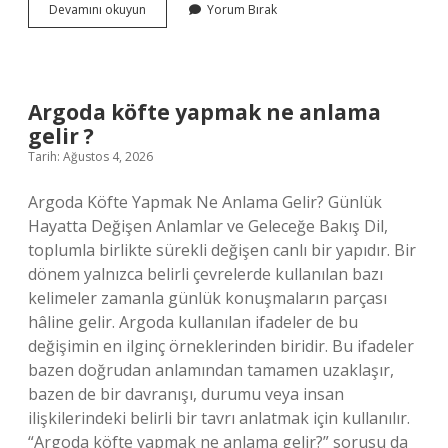
Avesta
Devamını okuyun
Yorum Bırak
markası
kimin
?
Argoda köfte yapmak ne anlama
gelir ?
Tarih: Ağustos 4, 2026
Argoda Köfte Yapmak Ne Anlama Gelir? Günlük
Hayatta Değişen Anlamlar ve Geleceğe Bakış Dil,
toplumla birlikte sürekli değişen canlı bir yapıdır. Bir
dönem yalnızca belirli çevrelerde kullanılan bazı
kelimeler zamanla günlük konuşmaların parçası
hâline gelir. Argoda kullanılan ifadeler de bu
değişimin en ilginç örneklerinden biridir. Bu ifadeler
bazen doğrudan anlamından tamamen uzaklaşır,
bazen de bir davranışı, durumu veya insan
ilişkilerindeki belirli bir tavrı anlatmak için kullanılır.
“Argoda köfte yapmak ne anlama gelir?” sorusu da