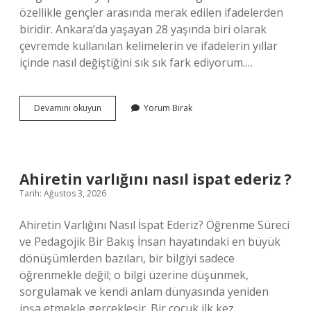
özellikle gençler arasında merak edilen ifadelerden
biridir. Ankara’da yaşayan 28 yaşında biri olarak
çevremde kullanılan kelimelerin ve ifadelerin yıllar
içinde nasıl değiştiğini sık sık fark ediyorum.…
Argoda
Devamını okuyun
Yorum Bırak
köfte
yapmak
ne
anlama
gelir
Ahiretin varlığını nasıl ispat ederiz ?
?
Tarih: Ağustos 3, 2026
Ahiretin Varlığını Nasıl İspat Ederiz? Öğrenme Süreci
ve Pedagojik Bir Bakış İnsan hayatındaki en büyük
dönüşümlerden bazıları, bir bilgiyi sadece
öğrenmekle değil; o bilgi üzerine düşünmek,
sorgulamak ve kendi anlam dünyasında yeniden
inşa etmekle gerçekleşir. Bir çocuk ilk kez