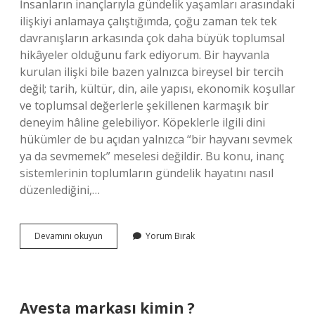
İnsanların inançlarıyla gündelik yaşamları arasındaki
ilişkiyi anlamaya çalıştığımda, çoğu zaman tek tek
davranışların arkasında çok daha büyük toplumsal
hikâyeler olduğunu fark ediyorum. Bir hayvanla
kurulan ilişki bile bazen yalnızca bireysel bir tercih
değil; tarih, kültür, din, aile yapısı, ekonomik koşullar
ve toplumsal değerlerle şekillenen karmaşık bir
deneyim hâline gelebiliyor. Köpeklerle ilgili dini
hükümler de bu açıdan yalnızca “bir hayvanı sevmek
ya da sevmemek” meselesi değildir. Bu konu, inanç
sistemlerinin toplumların gündelik hayatını nasıl
düzenlediğini,…
Dinimizde
Devamını okuyun
Yorum Bırak
köpek
neden
haramdır
?
Avesta markası kimin ?