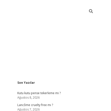
Sidebar
Son Yazılar
ilbet güncel giriş adresi
vdcasino info
betexper giriş
Kutu kutu pense tekerleme mi ?
Ağustos 8, 2026
Lancôme cruelty free mı ?
Ağustos 7, 2026