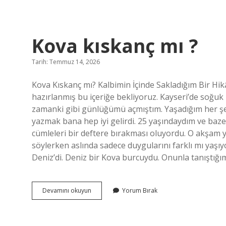
mı
?
Kova kıskanç mı ?
Tarih: Temmuz 14, 2026
Kova Kıskanç mı? Kalbimin İçinde Sakladığım Bir Hikâ
hazırlanmış bu içeriğe bekliyoruz. Kayseri’de soğu
zamanki gibi günlüğümü açmıştım. Yaşadığım her şe
yazmak bana hep iyi gelirdi. 25 yaşındaydım ve ba
cümleleri bir deftere bırakması oluyordu. O akşam y
söylerken aslında sadece duygularını farklı mı yaşı
Deniz’di. Deniz bir Kova burcuydu. Onunla tanıştığı
Kova
Devamını okuyun
Yorum Bırak
kıskanç
mı
?