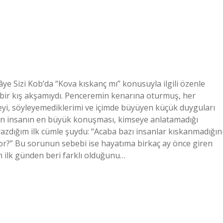
ye Sizi Kob’da “Kova kıskanç mı” konusuyla ilgili özenle
k bir kış akşamıydı. Penceremin kenarına oturmuş, her
yi, söyleyemediklerimi ve içimde büyüyen küçük duyguları
zen insanın en büyük konuşması, kimseye anlatamadığı
azdığım ilk cümle şuydu: “Acaba bazı insanlar kıskanmadığın
yor?” Bu sorunun sebebi ise hayatıma birkaç ay önce giren
m ilk günden beri farklı olduğunu…