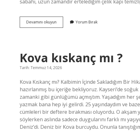
sabahı, uzun zamandır ertelediğim çelik kapı temizl
Tuz
Devamını okuyun
Yorum Bırak
ruhu
çeliğe
zarar
verir
mi
Kova kıskanç mı ?
?
Tarih: Temmuz 14, 2026
Kova Kıskanç mı? Kalbimin İçinde Sakladığım Bir Hikâ
hazırlanmış bu içeriğe bekliyoruz. Kayseri’de soğu
zamanki gibi günlüğümü açmıştım. Yaşadığım her şe
yazmak bana hep iyi gelirdi. 25 yaşındaydım ve ba
cümleleri bir deftere bırakması oluyordu. O akşam y
söylerken aslında sadece duygularını farklı mı yaşı
Deniz’di. Deniz bir Kova burcuydu. Onunla tanıştığı