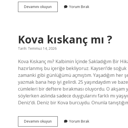
Kova
Devamını okuyun
Yorum Bırak
kıskanç
mı
?
Kova kıskanç mı ?
Tarih: Temmuz 14, 2026
Kova Kıskanç mı? Kalbimin İçinde Sakladığım Bir Hikâ
hazırlanmış bu içeriğe bekliyoruz. Kayseri’de soğu
zamanki gibi günlüğümü açmıştım. Yaşadığım her şe
yazmak bana hep iyi gelirdi. 25 yaşındaydım ve ba
cümleleri bir deftere bırakması oluyordu. O akşam y
söylerken aslında sadece duygularını farklı mı yaşı
Deniz’di. Deniz bir Kova burcuydu. Onunla tanıştığı
Kova
Devamını okuyun
Yorum Bırak
kıskanç