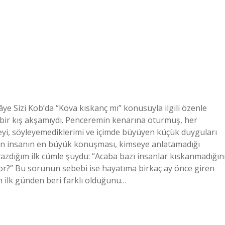
ye Sizi Kob’da “Kova kıskanç mı” konusuyla ilgili özenle
k bir kış akşamıydı. Penceremin kenarına oturmuş, her
yi, söyleyemediklerimi ve içimde büyüyen küçük duyguları
zen insanın en büyük konuşması, kimseye anlatamadığı
azdığım ilk cümle şuydu: “Acaba bazı insanlar kıskanmadığın
yor?” Bu sorunun sebebi ise hayatıma birkaç ay önce giren
m ilk günden beri farklı olduğunu…