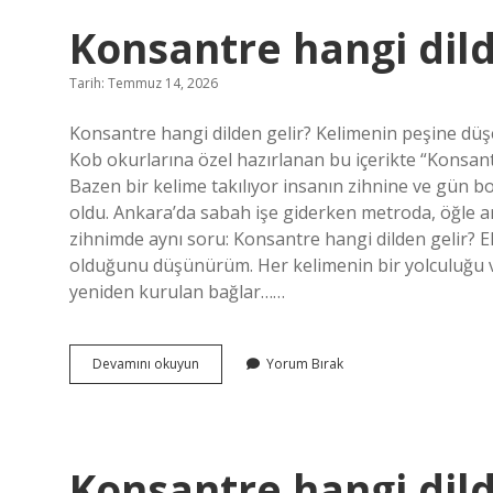
Konsantre hangi dild
Tarih: Temmuz 14, 2026
Konsantre hangi dilden gelir? Kelimenin peşine düşe
Kob okurlarına özel hazırlanan bu içerikte “Konsant
Bazen bir kelime takılıyor insanın zihnine ve gün 
oldu. Ankara’da sabah işe giderken metroda, öğle a
zihnimde aynı soru: Konsantre hangi dilden gelir? E
olduğunu düşünürüm. Her kelimenin bir yolculuğu var
yeniden kurulan bağlar……
Konsantre
Devamını okuyun
Yorum Bırak
hangi
dilden
gelir
?
Konsantre hangi dild