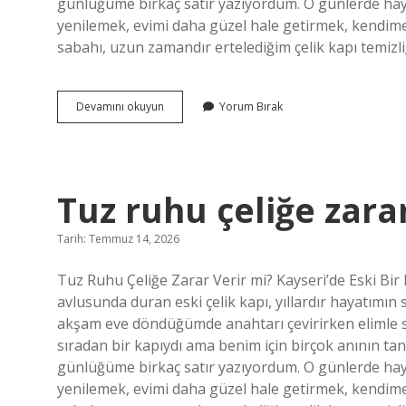
günlüğüme birkaç satır yazıyordum. O günlerde haya
yenilemek, evimi daha güzel hale getirmek, kendim
sabahı, uzun zamandır ertelediğim çelik kapı temizl
Tuz
Devamını okuyun
Yorum Bırak
ruhu
çeliğe
zarar
verir
mi
Tuz ruhu çeliğe zarar
?
Tarih: Temmuz 14, 2026
Tuz Ruhu Çeliğe Zarar Verir mi? Kayseri’de Eski Bir
avlusunda duran eski çelik kapı, yıllardır hayatımın
akşam eve döndüğümde anahtarı çevirirken elimle s
sıradan bir kapıydı ama benim için birçok anının tan
günlüğüme birkaç satır yazıyordum. O günlerde haya
yenilemek, evimi daha güzel hale getirmek, kendim