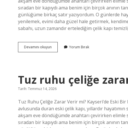
akşam eve döndüğümde anahtarı çevirirken elimle s
sıradan bir kapıydı ama benim için birçok anının tan
günlüğüme birkaç satır yazıyordum. O günlerde haya
yenilemek, evimi daha güzel hale getirmek, kendim
sabahı, uzun zamandır ertelediğim çelik kapı temizl
Tuz
Devamını okuyun
Yorum Bırak
ruhu
çeliğe
zarar
verir
mi
Tuz ruhu çeliğe zarar
?
Tarih: Temmuz 14, 2026
Tuz Ruhu Çeliğe Zarar Verir mi? Kayseri’de Eski Bir
avlusunda duran eski çelik kapı, yıllardır hayatımın
akşam eve döndüğümde anahtarı çevirirken elimle s
sıradan bir kapıydı ama benim için birçok anının tan