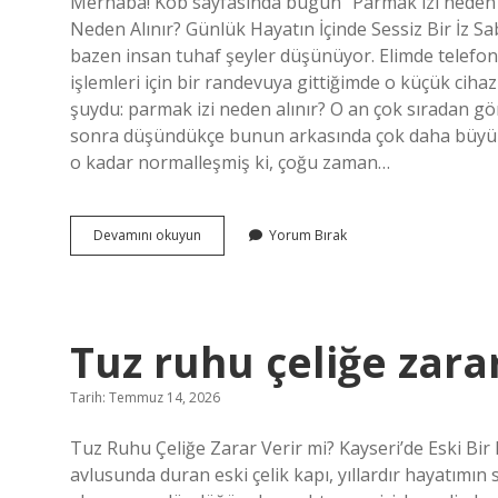
Merhaba! Kob sayfasında bugün “Parmak izi neden al
Neden Alınır? Günlük Hayatın İçinde Sessiz Bir İz S
bazen insan tuhaf şeyler düşünüyor. Elimde telef
işlemleri için bir randevuya gittiğimde o küçük ci
şuydu: parmak izi neden alınır? O an çok sıradan gö
sonra düşündükçe bunun arkasında çok daha büyük 
o kadar normalleşmiş ki, çoğu zaman…
Parmak
Devamını okuyun
Yorum Bırak
izi
neden
alınır
?
Tuz ruhu çeliğe zarar
Tarih: Temmuz 14, 2026
Tuz Ruhu Çeliğe Zarar Verir mi? Kayseri’de Eski Bir
avlusunda duran eski çelik kapı, yıllardır hayatımın