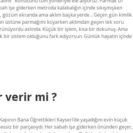
ınır” konusunu tüm yönleriyle ele alıyoruz. Parmak İzi
abah işe giderken metroda kalabalığın içinde sıkışmışken
on, gözüm ekranda ama aklım başka yerde… Geçen gün kimlik
hazın üstüne parmağımı koyarken aklımdan geçen tek soru
rünüyordu aslında. Küçük bir işlem, kısa bir dokunuş. Ama
bir sistem olduğunu fark ediyorsun. Günlük hayatın içinde
 verir mi ?
 Kapının Bana Öğrettikleri Kayseri’de yaşadığım evin küçük
 sessiz bir parçasıydı. Her sabah işe giderken önünden geçer,