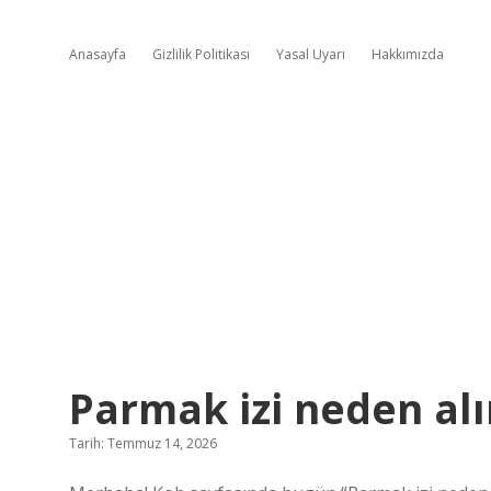
Anasayfa
Gizlilik Politikası
Yasal Uyarı
Hakkımızda
Günlük
Parmak izi neden alı
Çarklar
Tarih: Temmuz 14, 2026
Yazılar