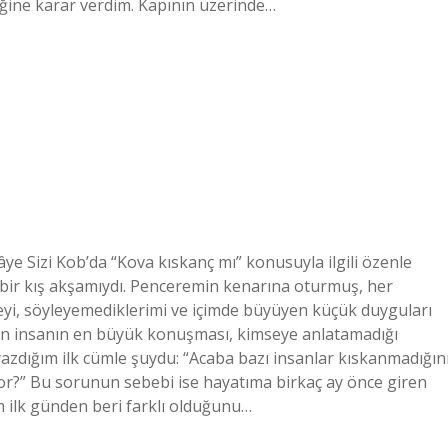
iğine karar verdim. Kapının üzerinde…
ye Sizi Kob’da “Kova kıskanç mı” konusuyla ilgili özenle
k bir kış akşamıydı. Penceremin kenarına oturmuş, her
yi, söyleyemediklerimi ve içimde büyüyen küçük duyguları
zen insanın en büyük konuşması, kimseye anlatamadığı
azdığım ilk cümle şuydu: “Acaba bazı insanlar kıskanmadığın
yor?” Bu sorunun sebebi ise hayatıma birkaç ay önce giren
m ilk günden beri farklı olduğunu…