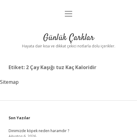
menüyü
Anasayfa
aç
Gizlilik Politikası
Günlük Çarklar
Yasal Uyarı
Hayata dair kısa ve dikkat çekici notlarla dolu içerikler.
Hakkımızda
Etiket:
2 Çay Kaşığı tuz Kaç Kaloridir
Sitemap
Sidebar
Son Yazılar
Dinimizde köpek neden haramdır ?
Ağustos 6, 2026