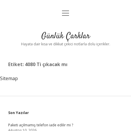
menüyü
Anasayfa
aç
Gizlilik Politikası
Günlük Çarklar
Yasal Uyarı
Hayata dair kısa ve dikkat çekici notlarla dolu içerikler.
Hakkımızda
Etiket:
4080 Ti çıkacak mı
Sitemap
Sidebar
Son Yazılar
Paketi açılmamış telefon iade edilir mi ?
Ağustos 10, 2026