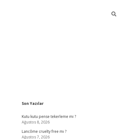
Sidebar
Son Yazılar
ilbet güncel giriş adresi
vdcasino info
betexper gir
Kutu kutu pense tekerleme mi ?
Ağustos 8, 2026
Lancôme cruelty free mı ?
Ağustos 7, 2026