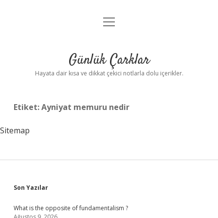
menüyü
Anasayfa
aç
Gizlilik Politikası
Günlük Çarklar
Yasal Uyarı
Hayata dair kısa ve dikkat çekici notlarla dolu içerikler.
Hakkımızda
Etiket:
Ayniyat memuru nedir
Sitemap
Sidebar
Son Yazılar
What is the opposite of fundamentalism ?
Ağustos 9, 2026