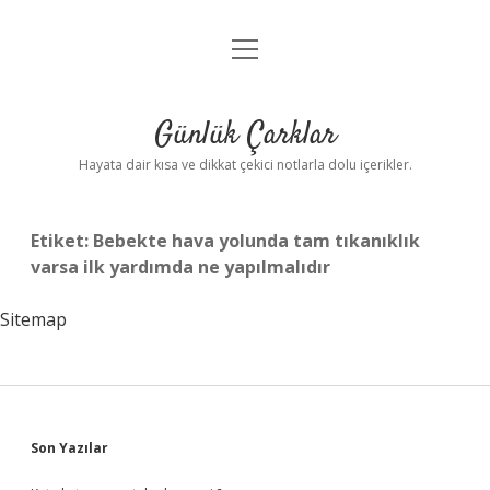
menüyü
Anasayfa
aç
Gizlilik Politikası
Günlük Çarklar
Yasal Uyarı
Hayata dair kısa ve dikkat çekici notlarla dolu içerikler.
Hakkımızda
Etiket:
Bebekte hava yolunda tam tıkanıklık
varsa ilk yardımda ne yapılmalıdır
Sitemap
Sidebar
Son Yazılar