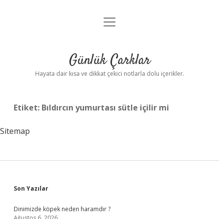
menüyü
Anasayfa
aç
Gizlilik Politikası
Günlük Çarklar
Yasal Uyarı
Hayata dair kısa ve dikkat çekici notlarla dolu içerikler.
Hakkımızda
Etiket:
Bıldırcın yumurtası sütle içilir mi
Sitemap
Sidebar
Son Yazılar
Dinimizde köpek neden haramdır ?
Ağustos 6, 2026