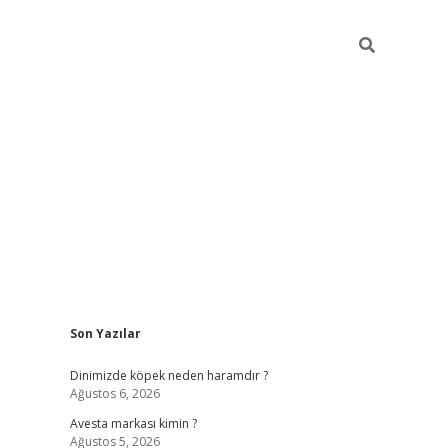
Sidebar
Son Yazılar
ilbet güncel giriş adresi
vdcasino info
betexper gi
Dinimizde köpek neden haramdır ?
Ağustos 6, 2026
Avesta markası kimin ?
Ağustos 5, 2026