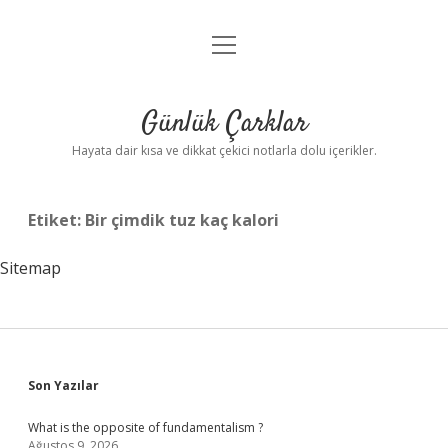
menüyü
Anasayfa
aç
Gizlilik Politikası
Günlük Çarklar
Yasal Uyarı
Hayata dair kısa ve dikkat çekici notlarla dolu içerikler.
Hakkımızda
Etiket:
Bir çimdik tuz kaç kalori
Sitemap
Sidebar
Son Yazılar
What is the opposite of fundamentalism ?
Ağustos 9, 2026