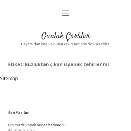
menüyü
Anasayfa
aç
Gizlilik Politikası
Günlük Çarklar
Yasal Uyarı
Hayata dair kısa ve dikkat çekici notlarla dolu içerikler.
Hakkımızda
Etiket:
Buzluktan çıkan ıspanak zehirler mi
Sitemap
Sidebar
Son Yazılar
Dinimizde köpek neden haramdır ?
Ağustos 6, 2026