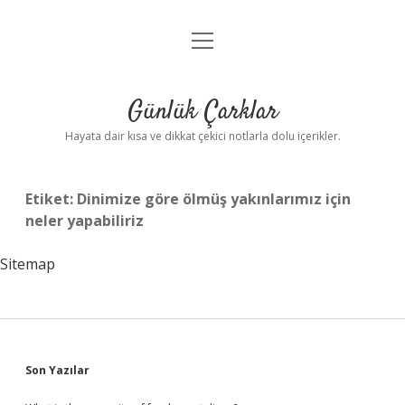
menüyü
Anasayfa
aç
Gizlilik Politikası
Günlük Çarklar
Yasal Uyarı
Hayata dair kısa ve dikkat çekici notlarla dolu içerikler.
Hakkımızda
Etiket:
Dinimize göre ölmüş yakınlarımız için
neler yapabiliriz
Sitemap
Sidebar
Son Yazılar