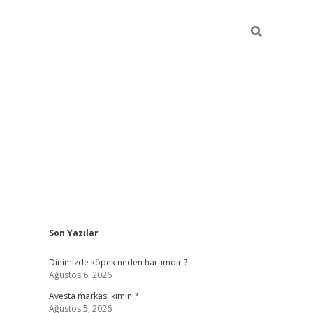
Sidebar
Son Yazılar
ilbet güncel giriş adresi
vdcasino info
betexper gi
Dinimizde köpek neden haramdır ?
Ağustos 6, 2026
Avesta markası kimin ?
Ağustos 5, 2026