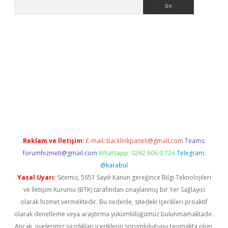
Arama
exper giriş
Reklam ve İletişim:
E-mail:
backlinkpaneli@gmail.com
Teams:
forumhizmeti@gmail.com
Whatsapp: 0262 606 0 726
Telegram:
@karabul
Yasal Uyarı:
Sitemiz, 5651 Sayılı Kanun gereğince Bilgi Teknolojileri
ve İletişim Kurumu (BTK) tarafından onaylanmış bir Yer Sağlayıcı
olarak hizmet vermektedir. Bu nedenle, sitedeki içerikleri proaktif
olarak denetleme veya araştırma yükümlülüğümüz bulunmamaktadır.
Ancak, üyelerimiz yazdıkları içeriklerin sorumluluğunu taşımakta olup,