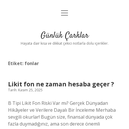
menüyü
Anasayfa
aç
Gizlilik Politikası
Günlük Çarklar
Yasal Uyarı
Hayata dair kısa ve dikkat çekici notlarla dolu içerikler.
Hakkımızda
Etiket:
fonlar
Likit fon ne zaman hesaba geçer ?
Tarih: Kasım 25, 2025
B Tipi Likit Fon Riski Var mı? Gerçek Dünyadan
Hikâyeler ve Verilere Dayalı Bir İnceleme Merhaba
sevgili okurlar! Bugün size, finansal dünyada çok
fazla duymadığınız, ama son derece önemli