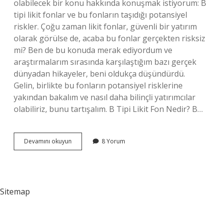
olabilecek bir konu hakkında konuşmak istiyorum: B
tipi likit fonlar ve bu fonların taşıdığı potansiyel
riskler. Çoğu zaman likit fonlar, güvenli bir yatırım
olarak görülse de, acaba bu fonlar gerçekten risksiz
mi? Ben de bu konuda merak ediyordum ve
araştırmalarım sırasında karşılaştığım bazı gerçek
dünyadan hikayeler, beni oldukça düşündürdü.
Gelin, birlikte bu fonların potansiyel risklerine
yakından bakalım ve nasıl daha bilinçli yatırımcılar
olabiliriz, bunu tartışalım. B Tipi Likit Fon Nedir? B…
Likit
Devamını okuyun
8 Yorum
fon
ne
zaman
hesaba
geçer
Sitemap
?