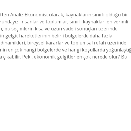
ten Analiz Ekonomist olarak, kaynakların sınırlı olduğu bir
ndayız. İnsanlar ve toplumlar, sınırlı kaynakları en verimli
n, bu seçimlerin kısa ve uzun vadeli sonuçları üzerinde
 gelgit hareketlerinin belirli bölgelerde daha fazla
 dinamikleri, bireysel kararlar ve toplumsal refah üzerinde
rinin en çok hangi bölgelerde ve hangi koşullarda yoğunlaştığ
 çıkabilir. Peki, ekonomik gelgitler en çok nerede olur? Bu