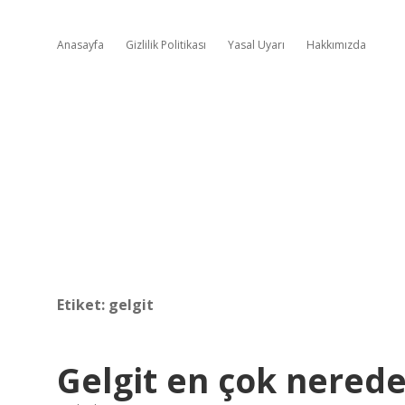
Anasayfa
Gizlilik Politikası
Yasal Uyarı
Hakkımızda
Etiket:
gelgit
Gelgit en çok nerede