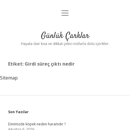
menüyü
Anasayfa
aç
Gizlilik Politikası
Günlük Çarklar
Yasal Uyarı
Hayata dair kısa ve dikkat çekici notlarla dolu içerikler.
Hakkımızda
Etiket:
Girdi süreç çıktı nedir
Sitemap
Sidebar
Son Yazılar
Dinimizde köpek neden haramdır ?
Ağustos 6, 2026