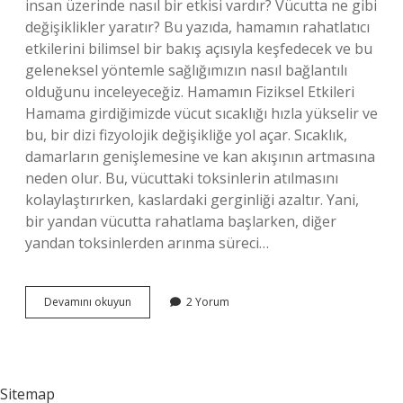
insan üzerinde nasıl bir etkisi vardır? Vücutta ne gibi
değişiklikler yaratır? Bu yazıda, hamamın rahatlatıcı
etkilerini bilimsel bir bakış açısıyla keşfedecek ve bu
geleneksel yöntemle sağlığımızın nasıl bağlantılı
olduğunu inceleyeceğiz. Hamamın Fiziksel Etkileri
Hamama girdiğimizde vücut sıcaklığı hızla yükselir ve
bu, bir dizi fizyolojik değişikliğe yol açar. Sıcaklık,
damarların genişlemesine ve kan akışının artmasına
neden olur. Bu, vücuttaki toksinlerin atılmasını
kolaylaştırırken, kaslardaki gerginliği azaltır. Yani,
bir yandan vücutta rahatlama başlarken, diğer
yandan toksinlerden arınma süreci…
Hamam
Devamını okuyun
2 Yorum
insanı
rahatlatır
mı
?
Sitemap