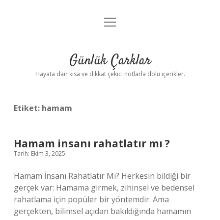
menüyü
Anasayfa
aç
Gizlilik Politikası
Günlük Çarklar
Yasal Uyarı
Hayata dair kısa ve dikkat çekici notlarla dolu içerikler.
Hakkımızda
Etiket:
hamam
Hamam insanı rahatlatır mı ?
Tarih: Ekim 3, 2025
Hamam İnsanı Rahatlatır Mı? Herkesin bildiği bir
gerçek var: Hamama girmek, zihinsel ve bedensel
rahatlama için popüler bir yöntemdir. Ama
gerçekten, bilimsel açıdan bakıldığında hamamın