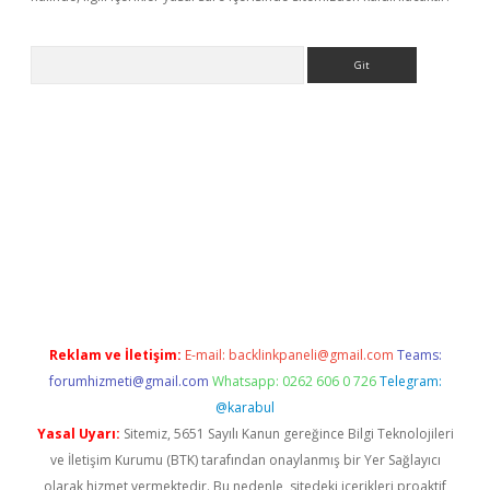
Arama
betexper giriş
Reklam ve İletişim:
E-mail:
backlinkpaneli@gmail.com
Teams:
forumhizmeti@gmail.com
Whatsapp: 0262 606 0 726
Telegram:
@karabul
Yasal Uyarı:
Sitemiz, 5651 Sayılı Kanun gereğince Bilgi Teknolojileri
ve İletişim Kurumu (BTK) tarafından onaylanmış bir Yer Sağlayıcı
olarak hizmet vermektedir. Bu nedenle, sitedeki içerikleri proaktif