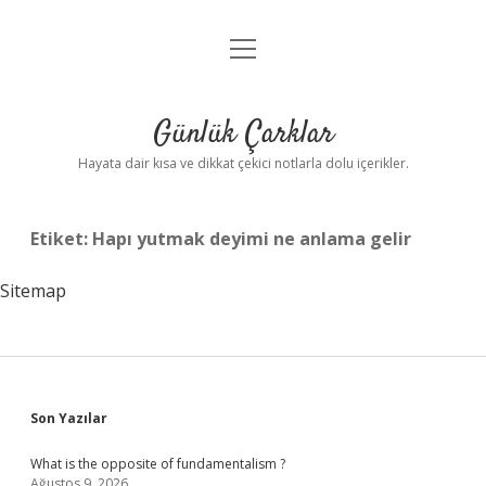
menüyü
Anasayfa
aç
Gizlilik Politikası
Günlük Çarklar
Yasal Uyarı
Hayata dair kısa ve dikkat çekici notlarla dolu içerikler.
Hakkımızda
Etiket:
Hapı yutmak deyimi ne anlama gelir
Sitemap
Sidebar
Son Yazılar
What is the opposite of fundamentalism ?
Ağustos 9, 2026