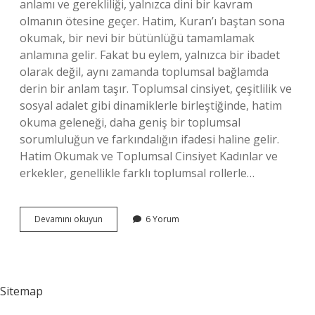
anlamı ve gerekliliği, yalnızca dini bir kavram
olmanın ötesine geçer. Hatim, Kuran’ı baştan sona
okumak, bir nevi bir bütünlüğü tamamlamak
anlamına gelir. Fakat bu eylem, yalnızca bir ibadet
olarak değil, aynı zamanda toplumsal bağlamda
derin bir anlam taşır. Toplumsal cinsiyet, çeşitlilik ve
sosyal adalet gibi dinamiklerle birleştiğinde, hatim
okuma geleneği, daha geniş bir toplumsal
sorumluluğun ve farkındalığın ifadesi haline gelir.
Hatim Okumak ve Toplumsal Cinsiyet Kadınlar ve
erkekler, genellikle farklı toplumsal rollerle…
Hatim
Devamını okuyun
6 Yorum
okumak
ne
demek
?
Sitemap