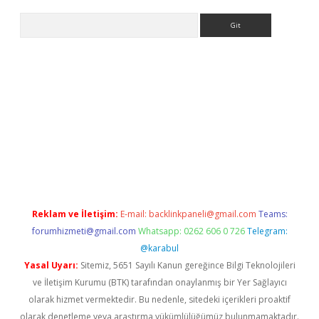
Arama
exper giriş
Reklam ve İletişim:
E-mail:
backlinkpaneli@gmail.com
Teams:
forumhizmeti@gmail.com
Whatsapp: 0262 606 0 726
Telegram:
@karabul
Yasal Uyarı:
Sitemiz, 5651 Sayılı Kanun gereğince Bilgi Teknolojileri
ve İletişim Kurumu (BTK) tarafından onaylanmış bir Yer Sağlayıcı
olarak hizmet vermektedir. Bu nedenle, sitedeki içerikleri proaktif
olarak denetleme veya araştırma yükümlülüğümüz bulunmamaktadır.