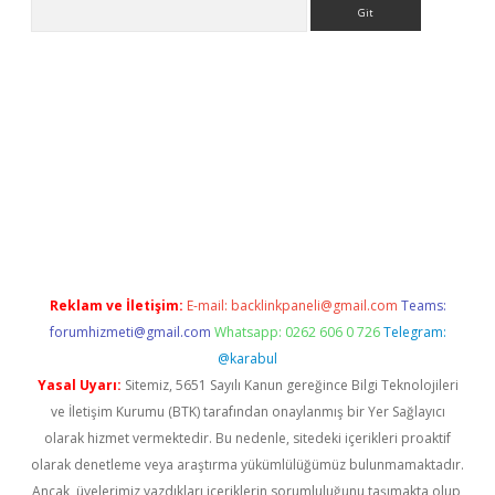
Arama
texper giriş
Reklam ve İletişim:
E-mail:
backlinkpaneli@gmail.com
Teams:
forumhizmeti@gmail.com
Whatsapp: 0262 606 0 726
Telegram:
@karabul
Yasal Uyarı:
Sitemiz, 5651 Sayılı Kanun gereğince Bilgi Teknolojileri
ve İletişim Kurumu (BTK) tarafından onaylanmış bir Yer Sağlayıcı
olarak hizmet vermektedir. Bu nedenle, sitedeki içerikleri proaktif
olarak denetleme veya araştırma yükümlülüğümüz bulunmamaktadır.
Ancak, üyelerimiz yazdıkları içeriklerin sorumluluğunu taşımakta olup,