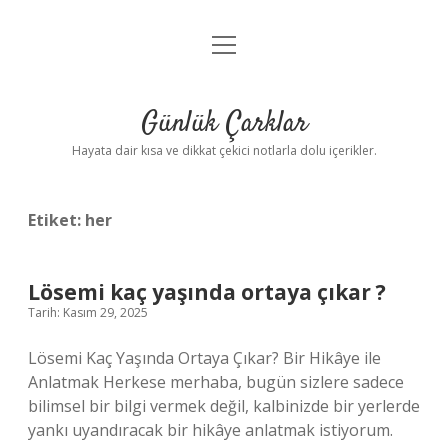
menüyü
Anasayfa
aç
Gizlilik Politikası
Günlük Çarklar
Yasal Uyarı
Hayata dair kısa ve dikkat çekici notlarla dolu içerikler.
Hakkımızda
Etiket:
her
Lösemi kaç yaşında ortaya çıkar ?
Tarih: Kasım 29, 2025
Lösemi Kaç Yaşında Ortaya Çıkar? Bir Hikâye ile
Anlatmak Herkese merhaba, bugün sizlere sadece
bilimsel bir bilgi vermek değil, kalbinizde bir yerlerde
yankı uyandıracak bir hikâye anlatmak istiyorum.