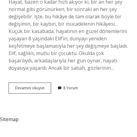
Hayat, bazen o kadar hızlı akıyor ki, bir an her şey
normal gibi görünürken, bir sonraki an her şey
değişebilir. İşte, bu hikâye de tam olarak böyle bir
değişimin, bir kaybın, bir mücadelenin hikâyesi…
Küçük bir kasabada, hayatının en güzel dönemlerini
yaşayan 8 yaşındaki Elif’in, dünyayı yeniden
keşfetmeye başlamasıyla her şey değişmeye başladı.
Elif, sağlıklı, mutlu bir çocuktu. Okulda çok
başarılıydı, arkadaşlarıyla her gün oynar, hayatı
doyasıya yaşardı. Ancak bir sabah, gözlerinin…
Lösemi
Devamını okuyun
8 Yorum
kaç
yaşında
ortaya
çıkar
?
Sitemap