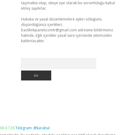
taşımakta olup, siteye üye olarak bu sorumluluğu kabul
etmiş sayılırlar.
Hukuka ve yasal düzenlemelere aykırı olduğunu
düşündüğünüz içerikleri,
backlinkpanelicomtr@gmail.com
adresine bildirmeniz
halinde, ilgili içerikler yasal süre içerisinde sitemizden
kaldırılacaktır.
Arama
06 0 726
Telegram: @karabul