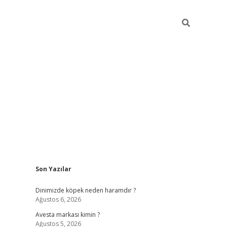
Sidebar
Son Yazılar
ilbet güncel giriş adresi
vdcasino info
betexper gi
Dinimizde köpek neden haramdır ?
Ağustos 6, 2026
Avesta markası kimin ?
Ağustos 5, 2026