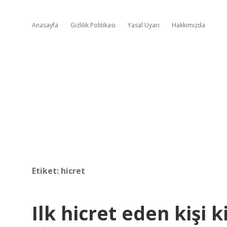
Anasayfa
Gizlilik Politikası
Yasal Uyarı
Hakkımızda
Etiket:
hicret
Ilk hicret eden kişi k