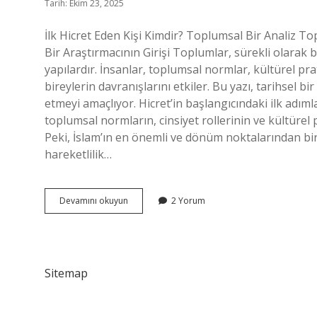
Tarih: Ekim 23, 2025
İlk Hicret Eden Kişi Kimdir? Toplumsal Bir Analiz To
Bir Araştırmacının Girişi Toplumlar, sürekli olarak b
yapılardır. İnsanlar, toplumsal normlar, kültürel prat
bireylerin davranışlarını etkiler. Bu yazı, tarihsel bi
etmeyi amaçlıyor. Hicret’in başlangıcındaki ilk adımla
toplumsal normların, cinsiyet rollerinin ve kültürel pr
Peki, İslam’ın en önemli ve dönüm noktalarından biri 
hareketlilik…
Ilk
Devamını okuyun
2 Yorum
hicret
eden
kişi
kimdir
?
Sitemap