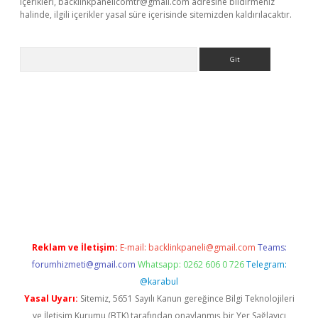
içerikleri,
backlinkpanelicomtr@gmail.com
adresine bildirmeniz
halinde, ilgili içerikler yasal süre içerisinde sitemizden kaldırılacaktır.
Arama
etexper giriş
Reklam ve İletişim:
E-mail:
backlinkpaneli@gmail.com
Teams:
forumhizmeti@gmail.com
Whatsapp: 0262 606 0 726
Telegram:
@karabul
Yasal Uyarı:
Sitemiz, 5651 Sayılı Kanun gereğince Bilgi Teknolojileri
ve İletişim Kurumu (BTK) tarafından onaylanmış bir Yer Sağlayıcı