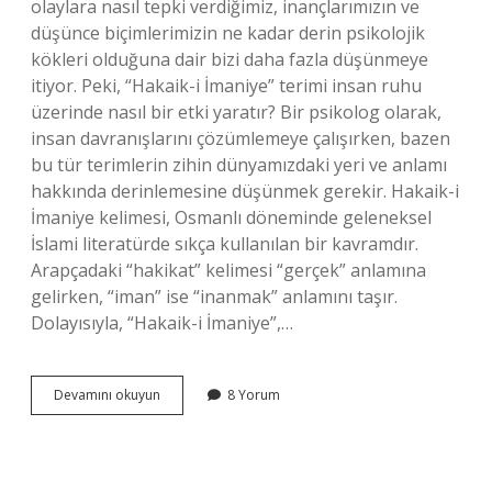
olaylara nasıl tepki verdiğimiz, inançlarımızın ve
düşünce biçimlerimizin ne kadar derin psikolojik
kökleri olduğuna dair bizi daha fazla düşünmeye
itiyor. Peki, “Hakaik-i İmaniye” terimi insan ruhu
üzerinde nasıl bir etki yaratır? Bir psikolog olarak,
insan davranışlarını çözümlemeye çalışırken, bazen
bu tür terimlerin zihin dünyamızdaki yeri ve anlamı
hakkında derinlemesine düşünmek gerekir. Hakaik-i
İmaniye kelimesi, Osmanlı döneminde geleneksel
İslami literatürde sıkça kullanılan bir kavramdır.
Arapçadaki “hakikat” kelimesi “gerçek” anlamına
gelirken, “iman” ise “inanmak” anlamını taşır.
Dolayısıyla, “Hakaik-i İmaniye”,…
Hakaik
Devamını okuyun
8 Yorum
i
imaniye
ne
demek