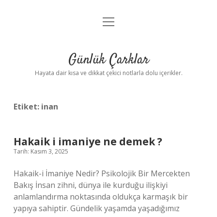
menüyü
Anasayfa
aç
Gizlilik Politikası
Günlük Çarklar
Yasal Uyarı
Hayata dair kısa ve dikkat çekici notlarla dolu içerikler.
Hakkımızda
Etiket:
inan
Hakaik i imaniye ne demek ?
Tarih: Kasım 3, 2025
Hakaik-i İmaniye Nedir? Psikolojik Bir Mercekten
Bakış İnsan zihni, dünya ile kurduğu ilişkiyi
anlamlandırma noktasında oldukça karmaşık bir
yapıya sahiptir. Gündelik yaşamda yaşadığımız