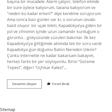
başına bir mücadele. Alarm çalıyor, telefon elimde
bir süre öylece kalıyorum, tavana bakıyorum ve
“neden bu kadar erken?” diye kendime soruyorum.
Ama sonra bazı günler var ki, o sorunun cevabı
basit oluyor: bir uçak bileti, Kapadokya’ya giden bir
yol ve zihnimin içinde uzun zamandır kurduğum o
görüntü… gökyüzünde süzülen balonlar. İlk kez
Kapadokya’ya gittiğimde aklımda tek bir soru vardı:
Kapadokya gün doğumu Balon Nereden İzlenir?
Çünkü internette ne kadar bakarsam bakayım,
herkes farklı bir yer söylüyordu. Birisi “Göreme
Tepesi”, diğeri “Uçhisar Kalesi”,…
Kapadokya
Devamını okuyun
Yorum Bırak
gün
doğumu
Balon
Nereden
İzlenir
Sitemap
?