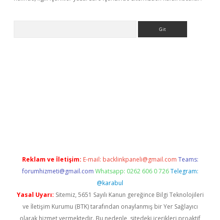
Arama
exper giriş
Reklam ve İletişim:
E-mail:
backlinkpaneli@gmail.com
Teams:
forumhizmeti@gmail.com
Whatsapp: 0262 606 0 726
Telegram:
@karabul
Yasal Uyarı:
Sitemiz, 5651 Sayılı Kanun gereğince Bilgi Teknolojileri
ve İletişim Kurumu (BTK) tarafından onaylanmış bir Yer Sağlayıcı
olarak hizmet vermektedir. Bu nedenle, sitedeki içerikleri proaktif