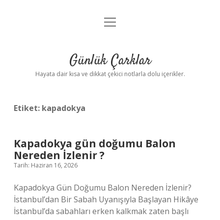
menüyü
Anasayfa
aç
Gizlilik Politikası
Günlük Çarklar
Yasal Uyarı
Hayata dair kısa ve dikkat çekici notlarla dolu içerikler.
Hakkımızda
Etiket:
kapadokya
Kapadokya gün doğumu Balon
Nereden İzlenir ?
Tarih: Haziran 16, 2026
Kapadokya Gün Doğumu Balon Nereden İzlenir?
İstanbul’dan Bir Sabah Uyanışıyla Başlayan Hikâye
İstanbul’da sabahları erken kalkmak zaten başlı