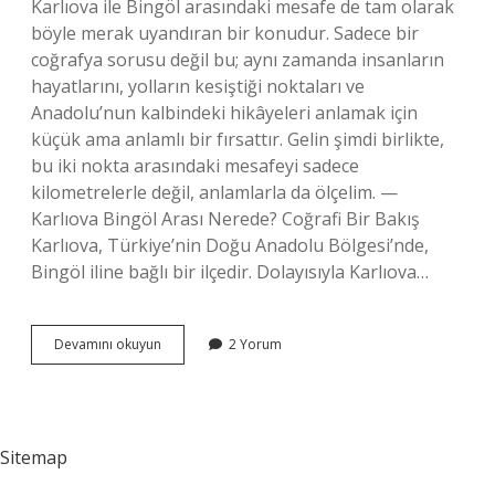
Karlıova ile Bingöl arasındaki mesafe de tam olarak
böyle merak uyandıran bir konudur. Sadece bir
coğrafya sorusu değil bu; aynı zamanda insanların
hayatlarını, yolların kesiştiği noktaları ve
Anadolu’nun kalbindeki hikâyeleri anlamak için
küçük ama anlamlı bir fırsattır. Gelin şimdi birlikte,
bu iki nokta arasındaki mesafeyi sadece
kilometrelerle değil, anlamlarla da ölçelim. —
Karlıova Bingöl Arası Nerede? Coğrafi Bir Bakış
Karlıova, Türkiye’nin Doğu Anadolu Bölgesi’nde,
Bingöl iline bağlı bir ilçedir. Dolayısıyla Karlıova…
Karlıova
Devamını okuyun
2 Yorum
Bingöl
arası
nerede
?
Sitemap