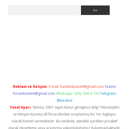
Arama
xper giriş
Reklam ve İletişim:
E-mail:
backlinkpaneli@gmail.com
Teams:
forumhizmeti@gmail.com
Whatsapp: 0262 606 0 726
Telegram:
@karabul
Yasal Uyarı:
Sitemiz, 5651 Sayılı Kanun gereğince Bilgi Teknolojileri
ve İletişim Kurumu (BTK) tarafından onaylanmış bir Yer Sağlayıcı
olarak hizmet vermektedir. Bu nedenle, sitedeki içerikleri proaktif
olarak denetleme veya araştırma yükümlülüğümüz bulunmamaktadır.