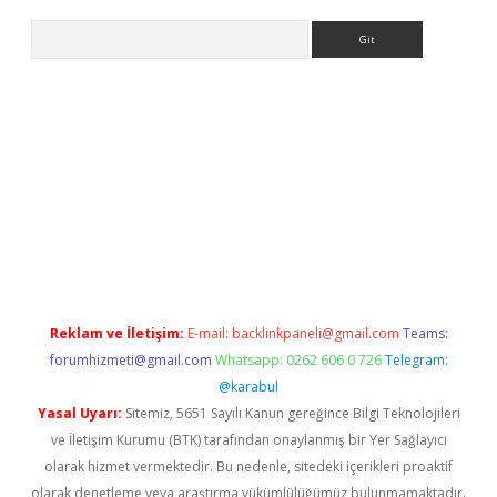
Arama
texper giriş
Reklam ve İletişim:
E-mail:
backlinkpaneli@gmail.com
Teams:
forumhizmeti@gmail.com
Whatsapp: 0262 606 0 726
Telegram:
@karabul
Yasal Uyarı:
Sitemiz, 5651 Sayılı Kanun gereğince Bilgi Teknolojileri
ve İletişim Kurumu (BTK) tarafından onaylanmış bir Yer Sağlayıcı
olarak hizmet vermektedir. Bu nedenle, sitedeki içerikleri proaktif
olarak denetleme veya araştırma yükümlülüğümüz bulunmamaktadır.