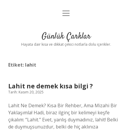
menüyü
Anasayfa
aç
Gizlilik Politikası
Günlük Çarklar
Yasal Uyarı
Hayata dair kısa ve dikkat çekici notlarla dolu içerikler.
Hakkımızda
Etiket:
lahit
Lahit ne demek kısa bilgi ?
Tarih: Kasım 20, 2025
Lahit Ne Demek? Kısa Bir Rehber, Ama Mizahi Bir
Yaklaşımla! Hadi, biraz ilginç bir kelimeyi keşfe
çıkalım: “Lahit.” Evet, yanlış duymadınız, lahit! Belki
de duymuşsunuzdur, belki de hiç aklınıza