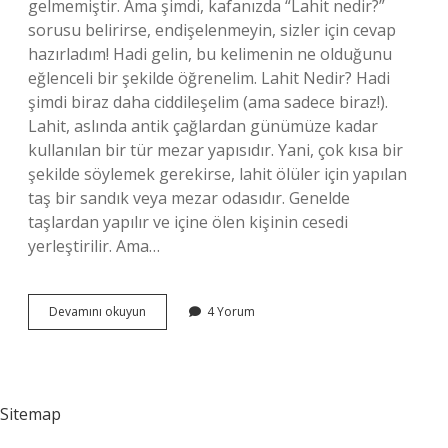
gelmemiştir. Ama şimdi, kafanızda “Lahit nedir?”
sorusu belirirse, endişelenmeyin, sizler için cevap
hazırladım! Hadi gelin, bu kelimenin ne olduğunu
eğlenceli bir şekilde öğrenelim. Lahit Nedir? Hadi
şimdi biraz daha ciddileşelim (ama sadece biraz!).
Lahit, aslında antik çağlardan günümüze kadar
kullanılan bir tür mezar yapısıdır. Yani, çok kısa bir
şekilde söylemek gerekirse, lahit ölüler için yapılan
taş bir sandık veya mezar odasıdır. Genelde
taşlardan yapılır ve içine ölen kişinin cesedi
yerleştirilir. Ama…
Lahit
Devamını okuyun
4 Yorum
ne
demek
kısa
bilgi
?
Sitemap