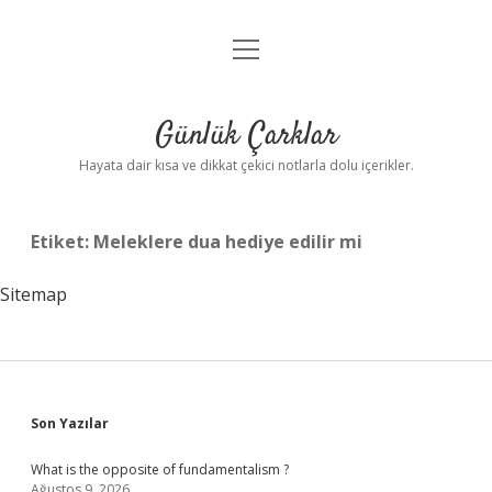
menüyü
Anasayfa
aç
Gizlilik Politikası
Günlük Çarklar
Yasal Uyarı
Hayata dair kısa ve dikkat çekici notlarla dolu içerikler.
Hakkımızda
Etiket:
Meleklere dua hediye edilir mi
Sitemap
Sidebar
Son Yazılar
What is the opposite of fundamentalism ?
Ağustos 9, 2026