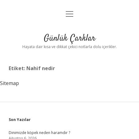
menüyü
Anasayfa
aç
Gizlilik Politikası
Günlük Çarklar
Yasal Uyarı
Hayata dair kısa ve dikkat çekici notlarla dolu içerikler.
Hakkımızda
Etiket:
Nahif nedir
Sitemap
Sidebar
Son Yazılar
Dinimizde köpek neden haramdır ?
Ağustos 6, 2026