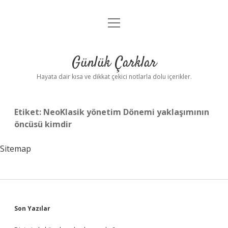
menüyü
Anasayfa
aç
Gizlilik Politikası
Günlük Çarklar
Yasal Uyarı
Hayata dair kısa ve dikkat çekici notlarla dolu içerikler.
Hakkımızda
Etiket:
NeoKlasik yönetim Dönemi yaklaşımının
öncüsü kimdir
Sitemap
Sidebar
Son Yazılar