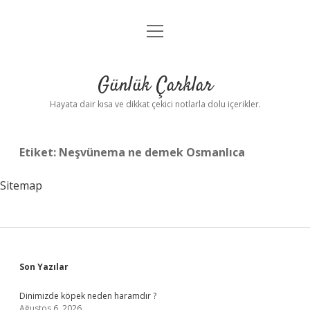
menüyü
Anasayfa
aç
Gizlilik Politikası
Günlük Çarklar
Yasal Uyarı
Hayata dair kısa ve dikkat çekici notlarla dolu içerikler.
Hakkımızda
Etiket:
Neşvünema ne demek Osmanlıca
Sitemap
Sidebar
Son Yazılar
Dinimizde köpek neden haramdır ?
Ağustos 6, 2026