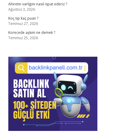
Ahiretin varlığını nasıl ispat ederiz ?
Ağustos 3, 2026
Koç tıp kaç puan ?
Temmuz 27, 2026
Korecede aşkım ne demek ?
Temmuz 25, 2026