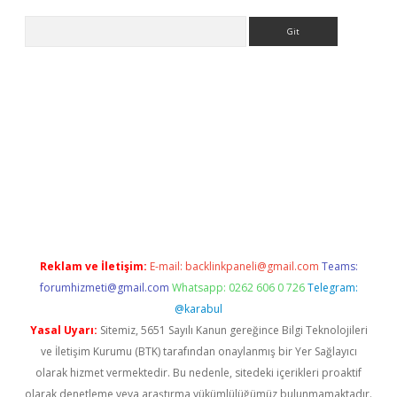
Arama
exper giriş
Reklam ve İletişim:
E-mail:
backlinkpaneli@gmail.com
Teams:
forumhizmeti@gmail.com
Whatsapp: 0262 606 0 726
Telegram:
@karabul
Yasal Uyarı:
Sitemiz, 5651 Sayılı Kanun gereğince Bilgi Teknolojileri
ve İletişim Kurumu (BTK) tarafından onaylanmış bir Yer Sağlayıcı
olarak hizmet vermektedir. Bu nedenle, sitedeki içerikleri proaktif
olarak denetleme veya araştırma yükümlülüğümüz bulunmamaktadır.