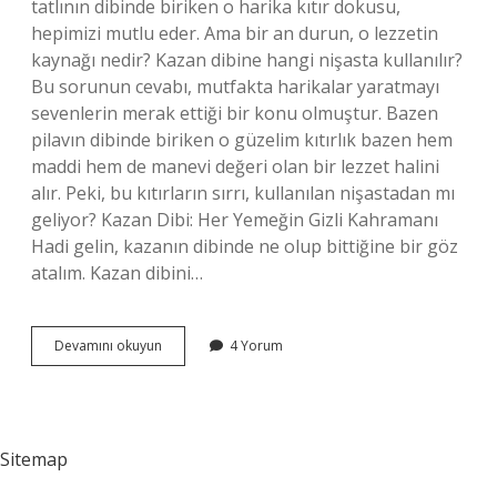
tatlının dibinde biriken o harika kıtır dokusu,
hepimizi mutlu eder. Ama bir an durun, o lezzetin
kaynağı nedir? Kazan dibine hangi nişasta kullanılır?
Bu sorunun cevabı, mutfakta harikalar yaratmayı
sevenlerin merak ettiği bir konu olmuştur. Bazen
pilavın dibinde biriken o güzelim kıtırlık bazen hem
maddi hem de manevi değeri olan bir lezzet halini
alır. Peki, bu kıtırların sırrı, kullanılan nişastadan mı
geliyor? Kazan Dibi: Her Yemeğin Gizli Kahramanı
Hadi gelin, kazanın dibinde ne olup bittiğine bir göz
atalım. Kazan dibini…
Kazan
Devamını okuyun
4 Yorum
dibine
hangi
nişasta
kullanılır
?
Sitemap