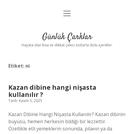
menüyü
Anasayfa
aç
Gizlilik Politikası
Günlük Çarklar
Yasal Uyarı
Hayata dair kısa ve dikkat çekici notlarla dolu içerikler.
Hakkımızda
Etiket:
ni
Kazan dibine hangi nişasta
kullanılır ?
Tarih: Kasım 5, 2025
Kazan Dibine Hangi Nişasta Kullanılır? Kazan dibinin
büyüsü, hemen herkesin bildiği bir lezzettir.
Özellikle etli yemeklerin sonunda, pilavın ya da