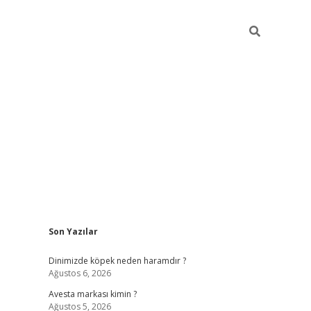
Sidebar
Son Yazılar
ilbet güncel giriş adresi
vdcasino info
betexper gir
Dinimizde köpek neden haramdır ?
Ağustos 6, 2026
Avesta markası kimin ?
Ağustos 5, 2026