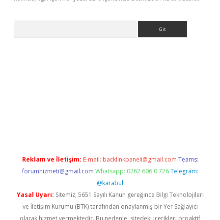
Arama
texper giriş
Reklam ve İletişim:
E-mail:
backlinkpaneli@gmail.com
Teams:
forumhizmeti@gmail.com
Whatsapp: 0262 606 0 726
Telegram:
@karabul
Yasal Uyarı:
Sitemiz, 5651 Sayılı Kanun gereğince Bilgi Teknolojileri
ve İletişim Kurumu (BTK) tarafından onaylanmış bir Yer Sağlayıcı
olarak hizmet vermektedir. Bu nedenle, sitedeki içerikleri proaktif