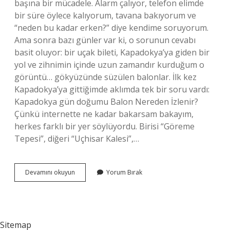
başına bir mücadele. Alarm çalıyor, telefon elimde
bir süre öylece kalıyorum, tavana bakıyorum ve
“neden bu kadar erken?” diye kendime soruyorum.
Ama sonra bazı günler var ki, o sorunun cevabı
basit oluyor: bir uçak bileti, Kapadokya’ya giden bir
yol ve zihnimin içinde uzun zamandır kurduğum o
görüntü… gökyüzünde süzülen balonlar. İlk kez
Kapadokya’ya gittiğimde aklımda tek bir soru vardı:
Kapadokya gün doğumu Balon Nereden İzlenir?
Çünkü internette ne kadar bakarsam bakayım,
herkes farklı bir yer söylüyordu. Birisi “Göreme
Tepesi”, diğeri “Uçhisar Kalesi”,…
Kapadokya
Devamını okuyun
Yorum Bırak
gün
doğumu
Balon
Nereden
İzlenir
Sitemap
?