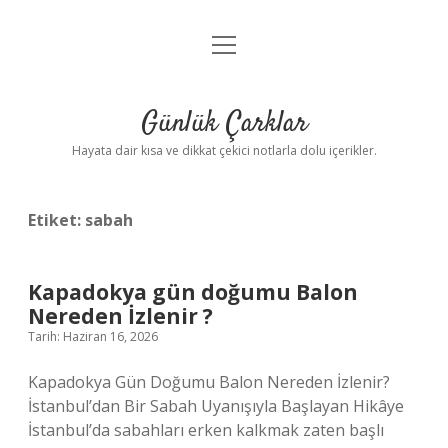
menüyü
Anasayfa
aç
Gizlilik Politikası
Günlük Çarklar
Yasal Uyarı
Hayata dair kısa ve dikkat çekici notlarla dolu içerikler.
Hakkımızda
Etiket:
sabah
Kapadokya gün doğumu Balon
Nereden İzlenir ?
Tarih: Haziran 16, 2026
Kapadokya Gün Doğumu Balon Nereden İzlenir?
İstanbul’dan Bir Sabah Uyanışıyla Başlayan Hikâye
İstanbul’da sabahları erken kalkmak zaten başlı