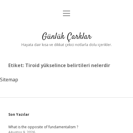
menüyü
Anasayfa
aç
Gizlilik Politikası
Günlük Çarklar
Yasal Uyarı
Hayata dair kısa ve dikkat çekici notlarla dolu içerikler.
Hakkımızda
Etiket:
Tiroid yükselince belirtileri nelerdir
Sitemap
Sidebar
Son Yazılar
What is the opposite of fundamentalism ?
Ağustos 9, 2026