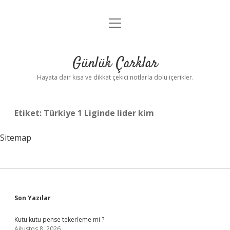
menüyü
Anasayfa
aç
Gizlilik Politikası
Günlük Çarklar
Yasal Uyarı
Hayata dair kısa ve dikkat çekici notlarla dolu içerikler.
Hakkımızda
Etiket:
Türkiye 1 Liginde lider kim
Sitemap
Sidebar
Son Yazılar
Kutu kutu pense tekerleme mi ?
Ağustos 8, 2026