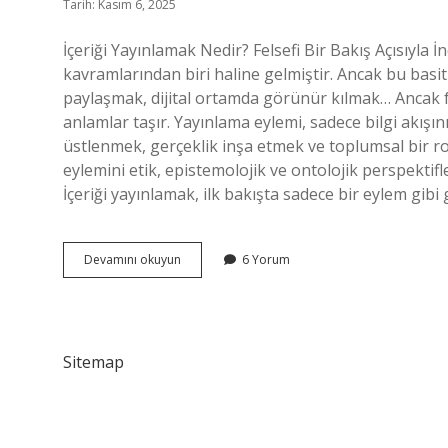
Tarih: Kasım 6, 2025
İçeriği Yayınlamak Nedir? Felsefi Bir Bakış Açısıyla İ
kavramlarından biri haline gelmiştir. Ancak bu basit
paylaşmak, dijital ortamda görünür kılmak… Ancak fe
anlamlar taşır. Yayınlama eylemi, sadece bilgi akışı
üstlenmek, gerçeklik inşa etmek ve toplumsal bir ro
eylemini etik, epistemolojik ve ontolojik perspektif
İçeriği yayınlamak, ilk bakışta sadece bir eylem gibi
Içeriği
Devamını okuyun
6 Yorum
yayınlamak
nedir
?
Sitemap