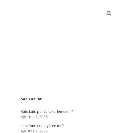
Sidebar
Son Yazılar
ilbet güncel giriş adresi
vdcasino info
betexper gi
Kutu kutu pense tekerleme mi ?
Ağustos 8, 2026
Lancôme cruelty free mı ?
Ağustos 7, 2026