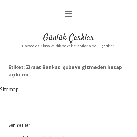
menüyü
Anasayfa
aç
Gizlilik Politikası
Günlük Çarklar
Yasal Uyarı
Hayata dair kısa ve dikkat çekici notlarla dolu içerikler.
Hakkımızda
Etiket:
Ziraat Bankası şubeye gitmeden hesap
açılır mı
Sitemap
Sidebar
Son Yazılar