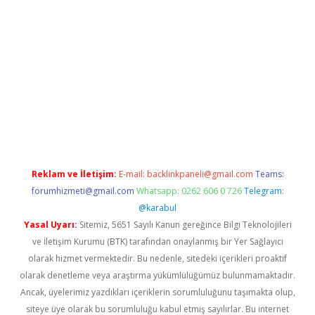
et güncel giriş adresi
vdcasino info
betexper giriş
Reklam ve İletişim:
E-mail:
backlinkpaneli@gmail.com
Teams:
forumhizmeti@gmail.com
Whatsapp: 0262 606 0 726
Telegram:
@karabul
Yasal Uyarı:
Sitemiz, 5651 Sayılı Kanun gereğince Bilgi Teknolojileri
ve İletişim Kurumu (BTK) tarafından onaylanmış bir Yer Sağlayıcı
olarak hizmet vermektedir. Bu nedenle, sitedeki içerikleri proaktif
olarak denetleme veya araştırma yükümlülüğümüz bulunmamaktadır.
Ancak, üyelerimiz yazdıkları içeriklerin sorumluluğunu taşımakta olup,
siteye üye olarak bu sorumluluğu kabul etmiş sayılırlar. Bu internet