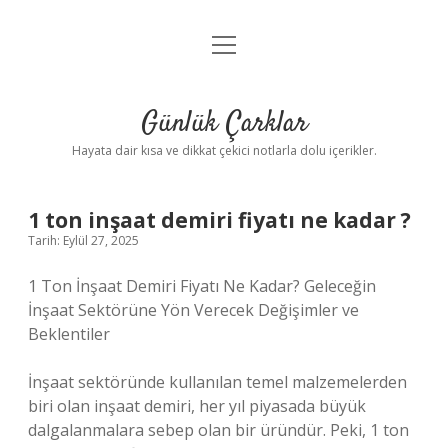
menüyü
Anasayfa
aç
Gizlilik Politikası
Günlük Çarklar
Yasal Uyarı
Hayata dair kısa ve dikkat çekici notlarla dolu içerikler.
Hakkımızda
1 ton inşaat demiri fiyatı ne kadar ?
Tarih: Eylül 27, 2025
1 Ton İnşaat Demiri Fiyatı Ne Kadar? Geleceğin
İnşaat Sektörüne Yön Verecek Değişimler ve
Beklentiler
İnşaat sektöründe kullanılan temel malzemelerden
biri olan inşaat demiri, her yıl piyasada büyük
dalgalanmalara sebep olan bir üründür. Peki, 1 ton