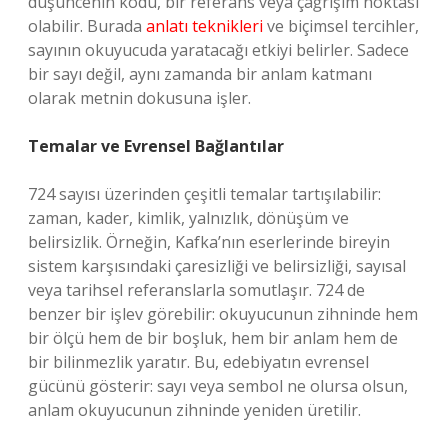
düşüncenin kodu, bir referans veya çağrışım noktası
olabilir. Burada
anlatı teknikleri
ve biçimsel tercihler,
sayının okuyucuda yaratacağı etkiyi belirler. Sadece
bir sayı değil, aynı zamanda bir anlam katmanı
olarak metnin dokusuna işler.
Temalar ve Evrensel Bağlantılar
724 sayısı üzerinden çeşitli temalar tartışılabilir:
zaman, kader, kimlik, yalnızlık, dönüşüm ve
belirsizlik. Örneğin, Kafka’nın eserlerinde bireyin
sistem karşısındaki çaresizliği ve belirsizliği, sayısal
veya tarihsel referanslarla somutlaşır. 724 de
benzer bir işlev görebilir: okuyucunun zihninde hem
bir ölçü hem de bir boşluk, hem bir anlam hem de
bir bilinmezlik yaratır. Bu, edebiyatın evrensel
gücünü gösterir: sayı veya sembol ne olursa olsun,
anlam okuyucunun zihninde yeniden üretilir.