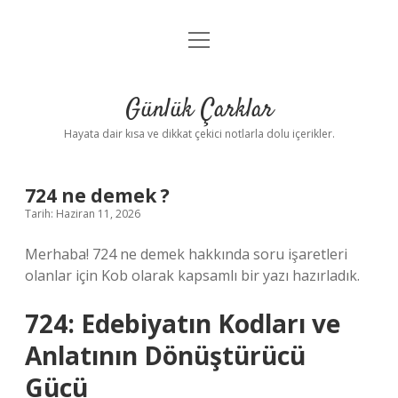
menüyü
Anasayfa
aç
Gizlilik Politikası
Günlük Çarklar
Yasal Uyarı
Hayata dair kısa ve dikkat çekici notlarla dolu içerikler.
Hakkımızda
724 ne demek ?
Tarih: Haziran 11, 2026
Merhaba! 724 ne demek hakkında soru işaretleri
olanlar için Kob olarak kapsamlı bir yazı hazırladık.
724: Edebiyatın Kodları ve
Anlatının Dönüştürücü
Gücü