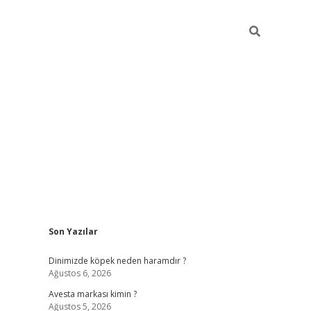
Sidebar
Son Yazılar
ilbet güncel giriş adresi
vdcasino info
betexper giriş
Dinimizde köpek neden haramdır ?
Ağustos 6, 2026
Avesta markası kimin ?
Ağustos 5, 2026