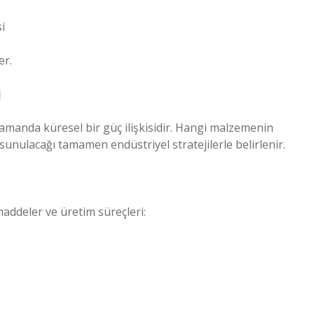
i
er.
i
zamanda küresel bir güç ilişkisidir. Hangi malzemenin
sunulacağı tamamen endüstriyel stratejilerle belirlenir.
addeler ve üretim süreçleri: