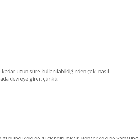
kadar uzun süre kullanılabildiğinden çok, nasıl
rada devreye girer; çünkü:
gı bilinçli şekilde güçlendirilmiştir. Benzer şekilde Samsung