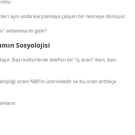
ntisi
ileri aynı anda karşılamaya çalışan bir nesneye dönüşür.
ık” anlamına mı gelir?
ımın Sosyolojisi
aşır. Bazı kültürlerde telefon bir “iş aracı” iken, bazı
ahipliği oranı %80’in üzerindedir ve bu oran arttıkça
umlanır: