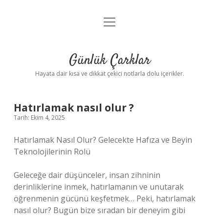
menüyü
Anasayfa
aç
Gizlilik Politikası
Günlük Çarklar
Yasal Uyarı
Hayata dair kısa ve dikkat çekici notlarla dolu içerikler.
Hakkımızda
Hatırlamak nasıl olur ?
Tarih: Ekim 4, 2025
Hatırlamak Nasıl Olur? Gelecekte Hafıza ve Beyin
Teknolojilerinin Rolü
Geleceğe dair düşünceler, insan zihninin
derinliklerine inmek, hatırlamanın ve unutarak
öğrenmenin gücünü keşfetmek… Peki, hatırlamak
nasıl olur? Bugün bize sıradan bir deneyim gibi