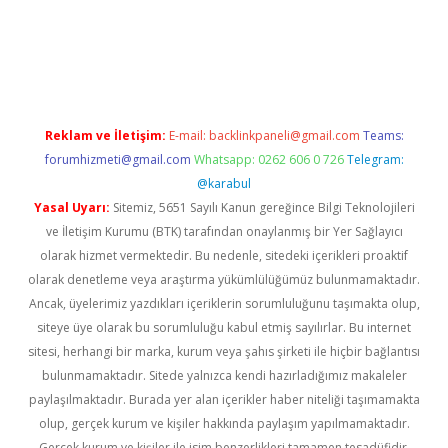
ş
Reklam ve İletişim:
E-mail:
backlinkpaneli@gmail.com
Teams:
forumhizmeti@gmail.com
Whatsapp: 0262 606 0 726
Telegram:
@karabul
Yasal Uyarı:
Sitemiz, 5651 Sayılı Kanun gereğince Bilgi Teknolojileri
ve İletişim Kurumu (BTK) tarafından onaylanmış bir Yer Sağlayıcı
olarak hizmet vermektedir. Bu nedenle, sitedeki içerikleri proaktif
olarak denetleme veya araştırma yükümlülüğümüz bulunmamaktadır.
Ancak, üyelerimiz yazdıkları içeriklerin sorumluluğunu taşımakta olup,
siteye üye olarak bu sorumluluğu kabul etmiş sayılırlar. Bu internet
sitesi, herhangi bir marka, kurum veya şahıs şirketi ile hiçbir bağlantısı
bulunmamaktadır. Sitede yalnızca kendi hazırladığımız makaleler
paylaşılmaktadır. Burada yer alan içerikler haber niteliği taşımamakta
olup, gerçek kurum ve kişiler hakkında paylaşım yapılmamaktadır.
Gerçek kurum ve kişiler ile isim benzerlikleri tamamen tesadüfidir.