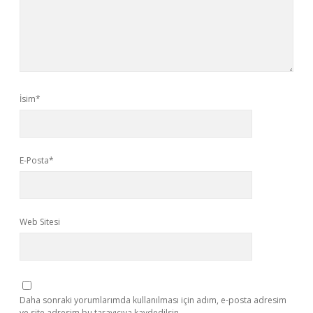
İsim*
E-Posta*
Web Sitesi
Daha sonraki yorumlarımda kullanılması için adım, e-posta adresim
ve site adresim bu tarayıcıya kaydedilsin.